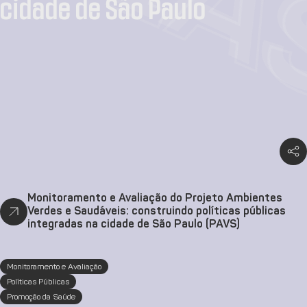
CIA
cidade de São Paulo
Monitoramento e Avaliação do Projeto Ambientes
Verdes e Saudáveis: construindo políticas públicas
integradas na cidade de São Paulo (PAVS)
Monitoramento e Avaliação
Políticas Públicas
Promoção da Saúde