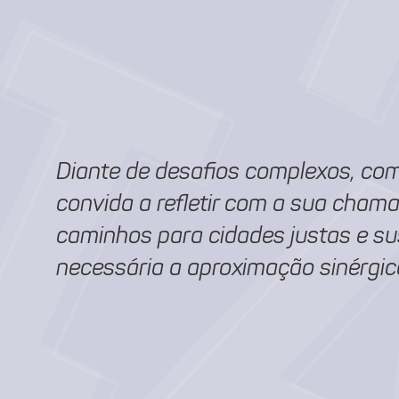
I
I
Diante de desafios complexos, com
convida a refletir com a sua cham
caminhos para cidades justas e sus
necessária a aproximação sinérgica