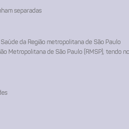
inham separadas
Saúde da Região metropolitana de São Paulo
o Metropolitana de São Paulo (RMSP), tendo no 
des
ique
e: circuitourbano.org