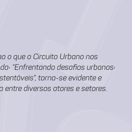
A
A
o o que o Circuito Urbano nos
ada: “Enfrentando desafios urbanos:
tentáveis”, torna-se evidente e
 entre diversos atores e setores.