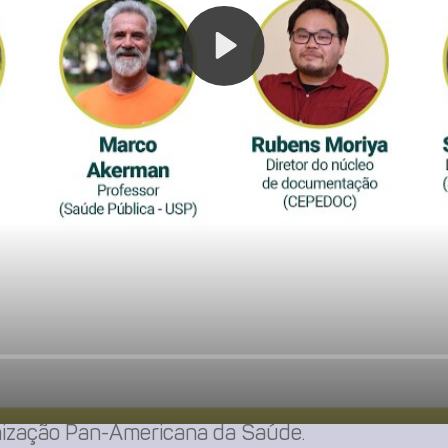
Play
 de caminhos possíveis de forma interdisciplinar,
integradas, alinhadas aos nossos sonhos de uma 
borador da Organização Mundial da Saúde
, tem
anização Pan-Americana da Saúde.