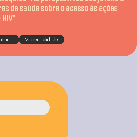
es de saúde sobre o acesso às ações
 HIV”
ritório
Vulnerabilidade