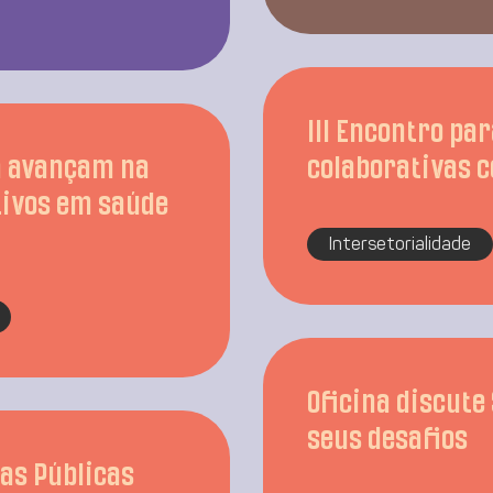
III Encontro pa
ia avançam na
colaborativas c
tivos em saúde
Intersetorialidade
Oficina discute
seus desafios
cas Públicas