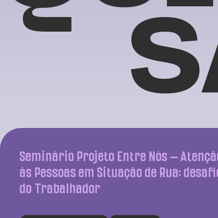
S
Seminário Projeto Entre Nós – Atençã
às Pessoas em Situação de Rua: desaf
do Trabalhador