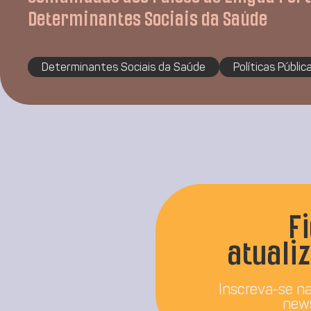
Determinantes Sociais da Saúde
Determinantes Sociais da Saúde
Políticas Públic
F
atuali
Inscreva-se n
new