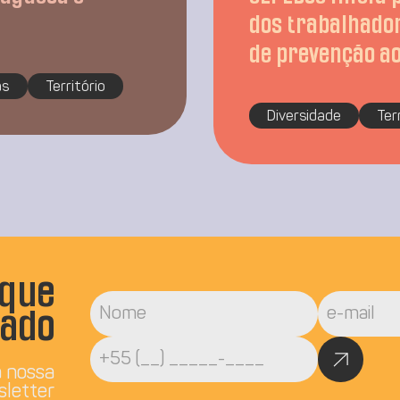
dos trabalhador
de prevenção ao
as
Território
Diversidade
Ter
ique
zado
a nossa
sletter