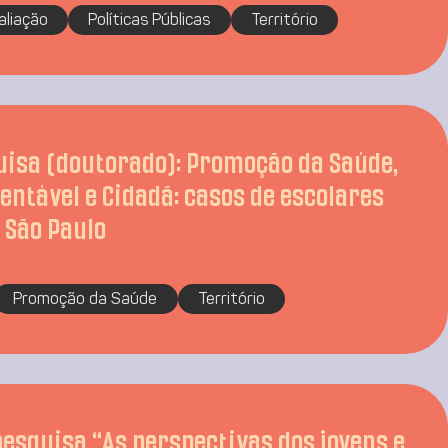
aliação
Políticas Públicas
Território
uisa (doutorado): Promoção da Saúde,
entável e Cidadã: casos de escolares
 São Paulo
Promoção da Saúde
Território
pesquisa “As perspectivas dos jovens e