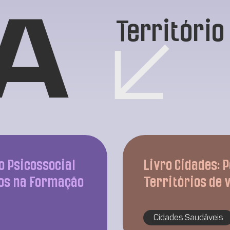
Território
A
o Psicossocial
Livro Cidades: 
ios na Formação
Territórios de 
Cidades Saudáveis